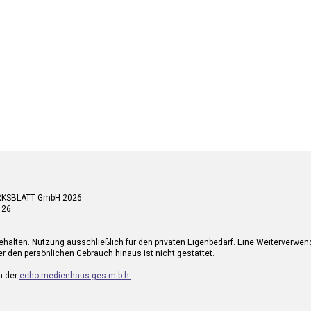
RKSBLATT GmbH 2026
 26
ehalten. Nutzung ausschließlich für den privaten Eigenbedarf. Eine Weiterverwe
r den persönlichen Gebrauch hinaus ist nicht gestattet.
n der
echo medienhaus ges.m.b.h.