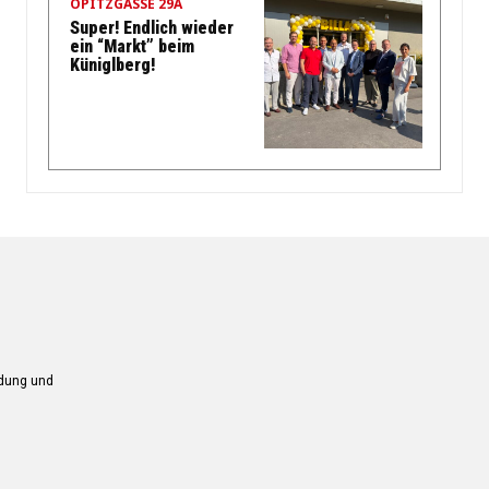
OPITZGASSE 29A
Super! Endlich wieder
ein “Markt” beim
Küniglberg!
ndung und