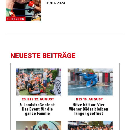
05/03/2024
3. BEZIRK
NEUESTE BEITRÄGE
20. BIS 22. AUGUST
BIS 16. AUGUST
6. Landstraßenfest:
Hitze hält an: Vier
Das Event für die
Wiener Bäder bleiben
ganze Familie
länger geöffnet