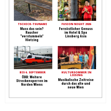
TSCHICK-TSUNAMI
FUSION NIGHT 2026
Muss das sein?
Fernöstlicher Genuss
Raucher
im Hotel & Spa
“verstummeln”
Linsberg Asia
Hietzing
BIS 6. SEPTEMBER
KULTURSOMMER IN
LIESING
ÖBB: Weitere
Musikalische Zeitreise
Streckensperren im
durch das alte und
Norden Wiens
neue Wien