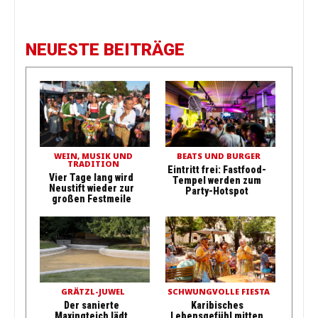
NEUESTE BEITRÄGE
WEIN, MUSIK UND
BEATS UND BURGER
TRADITION
Eintritt frei: Fastfood-
Vier Tage lang wird
Tempel werden zum
Neustift wieder zur
Party-Hotspot
großen Festmeile
GRÄTZL-JUWEL
SCHWUNGVOLLE FIESTA
Der sanierte
Karibisches
Maxingteich lädt
Lebensgefühl mitten