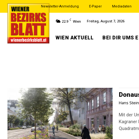
Newsletter-Anmeldung
E-Paper
Mediadaten
C
Freitag, August 7, 2026
22.9
Wien
WIEN AKTUELL
BEI DIR UMS 
Donaus
Hans Stei
Mit der 
Kagraner 
Quadratme