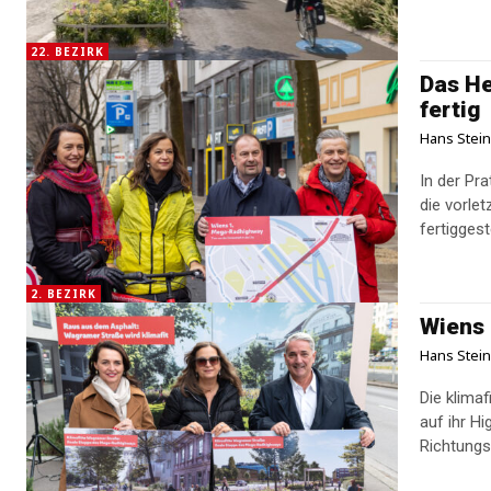
22. BEZIRK
Das He
fertig
Hans Stei
In der Pr
die vorle
fertiggest
2. BEZIRK
Wiens 
Hans Stei
Die klima
auf ihr Hi
Richtungs