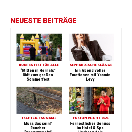
NEUESTE BEITRÄGE
BUNTES FEST FÜR ALLE
SEPHARDISCHE KLÄNGE
“Mitten in Hernals”
Ein Abend voller
lädt zum großen
Emotionen mit Yasmin
Sommerfest
Levy
TSCHICK-TSUNAMI
FUSION NIGHT 2026
Muss das sein?
Fernöstlicher Genuss
Raucher
im Hotel & Spa