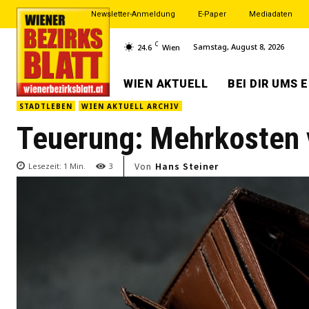
Newsletter-Anmeldung
E-Paper
Mediadaten
C
Samstag, August 8, 2026
24.6
Wien
WIEN AKTUELL
BEI DIR UMS 
STADTLEBEN
WIEN AKTUELL ARCHIV
Teuerung: Mehrkosten 
Von
Hans Steiner
Lesezeit:
1
Min.
3