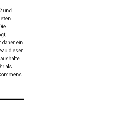
2 und
ieten
Die
gt,
 daher ein
eau dieser
Haushalte
r als
Einkommens