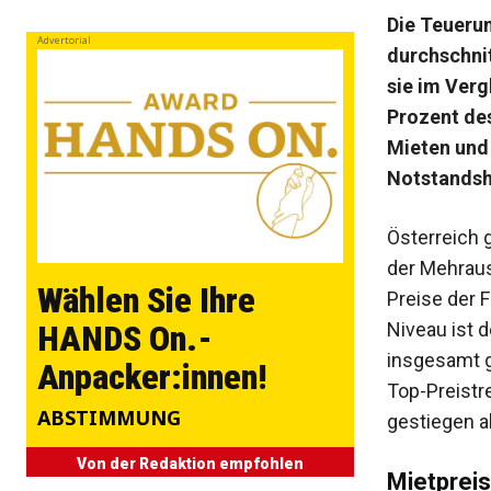
Die Teuerun
Advertorial
durchschni
sie im Verg
Prozent de
Mieten und
Notstandshi
Österreich 
der Mehraus
Wählen Sie Ihre
Preise der 
Niveau ist 
HANDS On.-
insgesamt g
Anpacker:innen!
Top-Preistre
ABSTIMMUNG
gestiegen a
Von der Redaktion empfohlen
Mietprei