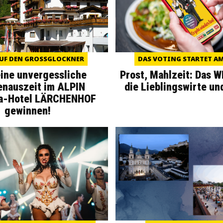
UF DEN GROSSGLOCKNER
DAS VOTING STARTET AM 
eine unvergessliche
Prost, Mahlzeit: Das 
enauszeit im ALPIN
die Lieblingswirte un
a-Hotel LÄRCHENHOF
gewinnen!