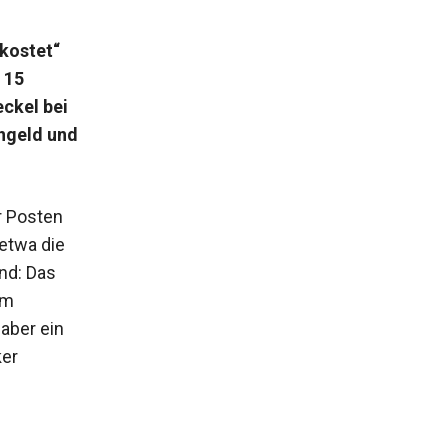
m
kostet“
 15
ckel bei
ngeld und
r Posten
etwa die
nd: Das
um
aber ein
ker