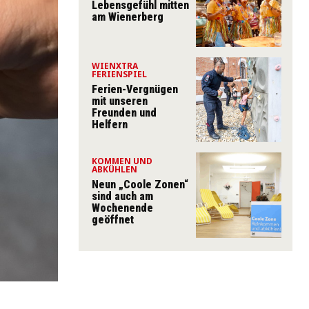
Lebensgefühl mitten
am Wienerberg
WIENXTRA
FERIENSPIEL
Ferien-Vergnügen
mit unseren
Freunden und
Helfern
KOMMEN UND
ABKÜHLEN
Neun „Coole Zonen“
sind auch am
Wochenende
geöffnet