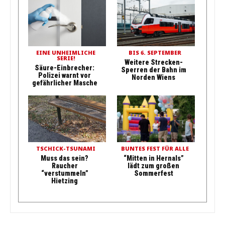
EINE UNHEIMLICHE
BIS 6. SEPTEMBER
SERIE!
Weitere Strecken-
Säure-Einbrecher:
Sperren der Bahn im
Polizei warnt vor
Norden Wiens
gefährlicher Masche
TSCHICK-TSUNAMI
BUNTES FEST FÜR ALLE
Muss das sein?
“Mitten in Hernals”
Raucher
lädt zum großen
“verstummeln”
Sommerfest
Hietzing