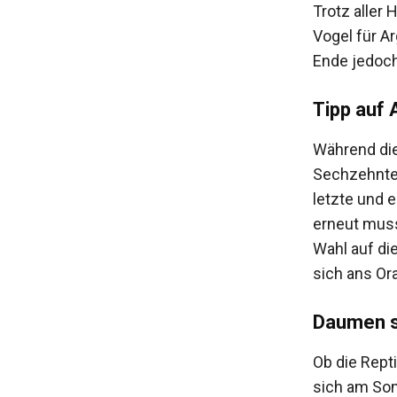
Trotz aller
Vogel für Ar
Ende jedoch
Tipp auf 
Während die
Sechzehntel
letzte und 
erneut muss
Wahl auf di
sich ans Ora
Daumen s
Ob die Repti
sich am Son