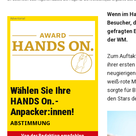
Wenn im Hau
Advertorial
Besucher, d
gefragten E
der WM.
Zum Auftakt
ihrer erste
neugierigen 
weiß-rote Ma
Wählen Sie Ihre
sorgte für 
den Stars d
HANDS On.-
Anpacker:innen!
ABSTIMMUNG
Von der Redaktion empfohlen