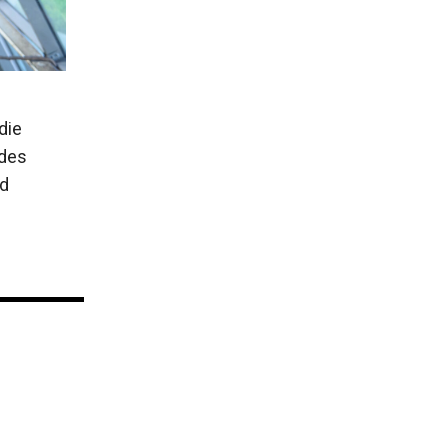
die
 des
nd