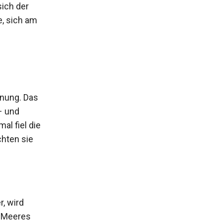
sich der
e, sich am
nnung. Das
– und
al fiel die
chten sie
r, wird
s Meeres