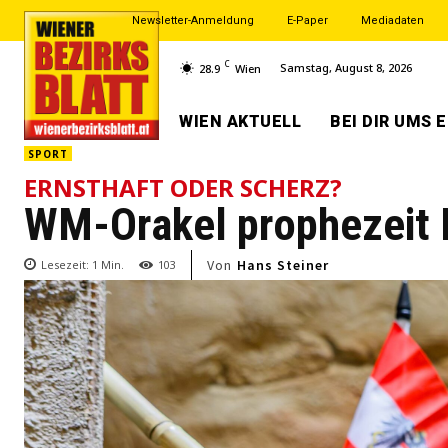
Newsletter-Anmeldung
E-Paper
Mediadaten
C
Samstag, August 8, 2026
28.9
Wien
WIEN AKTUELL
BEI DIR UMS 
SPORT
ERNSTHAFT ODER SCHERZ?
WM-Orakel prophezeit 
Von
Hans Steiner
Lesezeit:
1
Min.
103