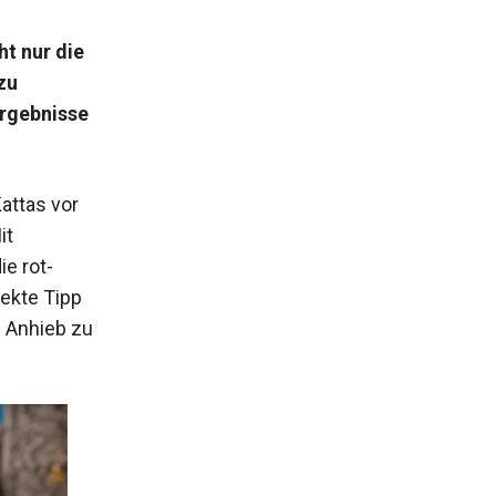
ht nur die
zu
Ergebnisse
attas vor
it
ie rot-
rekte Tipp
f Anhieb zu