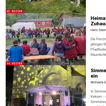
23. BEZIRK
Heimat
Zuhau
Hans Stei
Die Penzi
jährigen 
Pfadfinde
Räumlichk
14. BEZIRK
Simmer
ein
Michaela G
In Simmer
Keksen - 
Simmerin