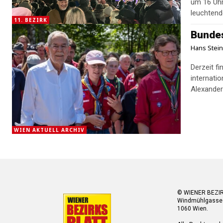
um 16 Uhr
leuchtend
11. BEZIRK
Bundes
Hans Stei
Derzeit f
internati
Alexander
WIEN AKTUELL ARCHIV
© WIENER BEZI
Windmühlgasse
1060 Wien.