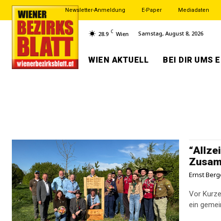
Newsletter-Anmeldung
E-Paper
Mediadaten
C
Samstag, August 8, 2026
28.9
Wien
WIEN AKTUELL
BEI DIR UMS 
“Allze
Zusam
Ernst Berg
Vor Kurze
ein geme