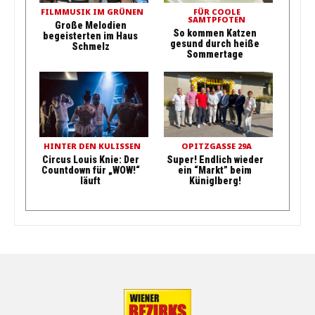
FILMMUSIK IM GRÜNEN
FÜR COOLE
SAMTPFOTEN
Große Melodien
So kommen Katzen
begeisterten im Haus
gesund durch heiße
Schmelz
Sommertage
HINTER DEN KULISSEN
OPITZGASSE 29A
Circus Louis Knie: Der
Super! Endlich wieder
Countdown für „WOW!“
ein “Markt” beim
läuft
Küniglberg!