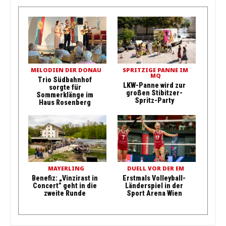
MELODIEN DER DONAU
SPRITZIGE PANNE IM
MQ
Trio Südbahnhof
LKW-Panne wird zur
sorgte für
großen Stibitzer-
Sommerklänge im
Spritz-Party
Haus Rosenberg
MAYERLING
DUELL VOR DER EM
Benefiz: „Vinzirast in
Erstmals Volleyball-
Concert” geht in die
Länderspiel in der
zweite Runde
Sport Arena Wien