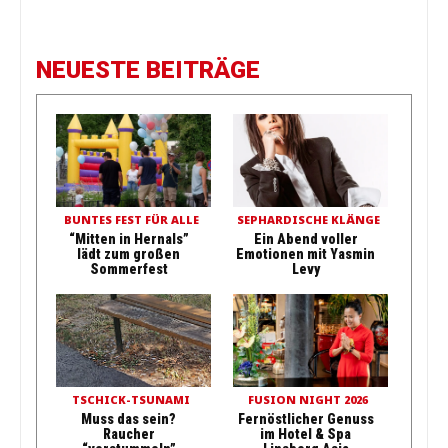
NEUESTE BEITRÄGE
BUNTES FEST FÜR ALLE
SEPHARDISCHE KLÄNGE
“Mitten in Hernals”
Ein Abend voller
lädt zum großen
Emotionen mit Yasmin
Sommerfest
Levy
TSCHICK-TSUNAMI
FUSION NIGHT 2026
Muss das sein?
Fernöstlicher Genuss
Raucher
im Hotel & Spa