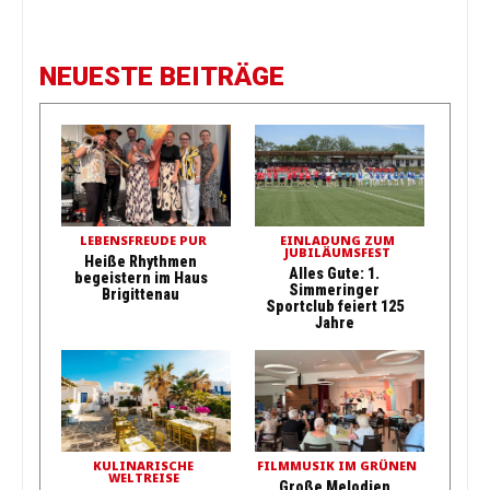
NEUESTE BEITRÄGE
LEBENSFREUDE PUR
EINLADUNG ZUM
JUBILÄUMSFEST
Heiße Rhythmen
Alles Gute: 1.
begeistern im Haus
Simmeringer
Brigittenau
Sportclub feiert 125
Jahre
KULINARISCHE
FILMMUSIK IM GRÜNEN
WELTREISE
Große Melodien