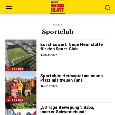
TOPIC
Sportclub
Es ist soweit: Neue Heimstätte
für den Sport-Club
14/04/2026
17. BEZIRK
Sportclub: Heimspiel am neuen
Platz mit treuen Fans
16/11/2024
16. BEZIRK
„50 Tage Bewegung“: Baba,
innerer Schweinehund!