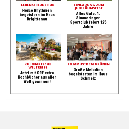
LEBENSFREUDE PUR
EINLADUNG ZUM
JUBILÄUMSFEST
Heiße Rhythmen
Alles Gute: 1.
begeistern im Haus
Simmeringer
Brigittenau
Sportclub feiert 125
Jahre
KULINARISCHE
FILMMUSIK IM GRÜNEN
WELTREISE
Große Melodien
Jetzt mit ORF extra
begeisterten im Haus
Kochbücher aus aller
Schmelz
Welt gewinnen!