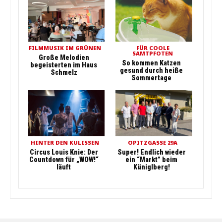
FILMMUSIK IM GRÜNEN
FÜR COOLE
SAMTPFOTEN
Große Melodien
So kommen Katzen
begeisterten im Haus
gesund durch heiße
Schmelz
Sommertage
HINTER DEN KULISSEN
OPITZGASSE 29A
Circus Louis Knie: Der
Super! Endlich wieder
Countdown für „WOW!“
ein “Markt” beim
läuft
Küniglberg!