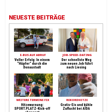
NEUESTE BEITRÄGE
E-BUS AUF ABRUF
JOB-SPEED-DATING
Voller Erfolg: In einem
Der schnellste Weg
“Hüpfer” durch die
zum neuen Job führt
Donaustadt
nach Liesing
WEITERE TERMINE FIX
REKORDHITZE
Hitzewarnung:
Gratis-Eis und kühle
SPORT.PLATZ-Kick-off
Zuflucht bei AÏDA