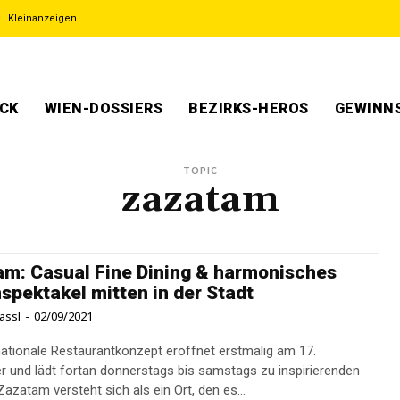
Kleinanzeigen
ECK
WIEN-DOSSIERS
BEZIRKS-HEROS
GEWINNS
TOPIC
zazatam
m: Casual Fine Dining & harmonisches
spektakel mitten in der Stadt
assl
-
02/09/2021
nationale Restaurantkonzept eröffnet erstmalig am 17.
 und lädt fortan donnerstags bis samstags zu inspirierenden
azatam versteht sich als ein Ort, den es...