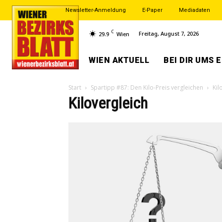
Newsletter-Anmeldung
E-Paper
Mediadaten
C
Freitag, August 7, 2026
29.9
Wien
WIEN AKTUELL
BEI DIR UMS 
Start
Spartipp #87: Den Kilo-Preis vergleichen
Kil
Kilovergleich