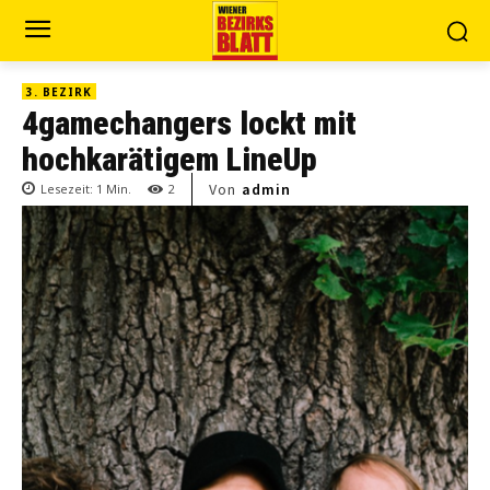
3. BEZIRK
4gamechangers lockt mit
hochkarätigem LineUp
Von
admin
Lesezeit:
1
Min.
2