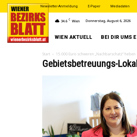
Newsletter-Anmeldung
E-Paper
Mediadaten
C
Donnerstag, August 6, 2026
34.6
Wien
WIEN AKTUELL
BEI DIR UMS 
Start
15.000 Euro schweren „Nachbarschatz“ heben
Gebietsbetreuungs-Lokal