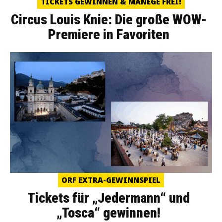
TICKETS GEWINNEN & MANEGE FREI!
Circus Louis Knie: Die große WOW-
Premiere in Favoriten
ORF EXTRA-GEWINNSPIEL
Tickets für „Jedermann“ und
„Tosca“ gewinnen!