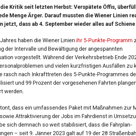
ie Kritik seit letzten Herbst: Verspätete Öffis, überfül
de Menge Ärger. Darauf mussten die Wiener Linien re
 jetzt, dass ab 4. September wieder alles auf Schiene
Jahres haben die Wiener Linien
ihr 5-Punkte-Programm
z
ung der Intervalle und Bewältigung der angespannten
uation vorgestellt. Während der Verkehrsbetrieb Ende 20
rsonalproblemen und vielen kurzfristigen Ausfällen zu
te rasch nach Inkrafttreten des 5-Punkte-Programmes de
ilisiert und 99 Prozent der vorgesehenen Fahrten plang
t werden.
tont, dass ein umfassendes Paket mit Maßnahmen zur Mi
owie Attraktivierung der Jobs im Fahrdienst in Umsetzun
be sich demnach so weit stabilisiert, dass die Fahrplan-
ngen – seit 9. Jänner 2023 galt auf 19 der 28 Straßenbah