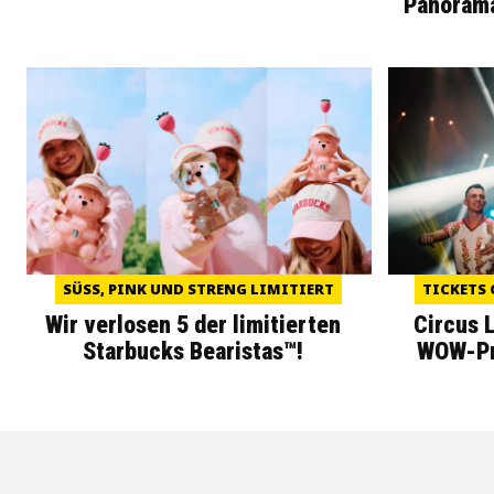
Panoram
SÜSS, PINK UND STRENG LIMITIERT
TICKETS 
Wir verlosen 5 der limitierten
Circus 
Starbucks Bearistas™!
WOW-Pre