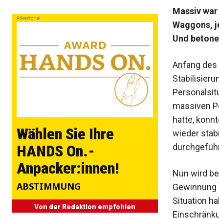
Massiv war d
Advertorial
Waggons, je
Und betonen
Anfang des 
Stabilisier
Personalsit
massiven Pe
hatte, konn
Wählen Sie Ihre
wieder stab
durchgeführ
HANDS On.-
Anpacker:innen!
Nun wird be
ABSTIMMUNG
Gewinnung s
Situation ha
Von der Redaktion empfohlen
Einschränku