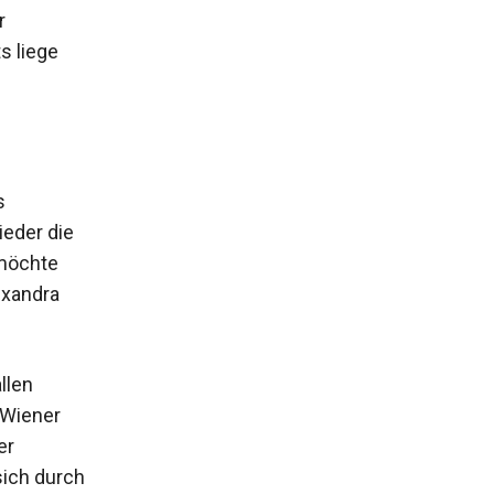
r
s liege
s
ieder die
 möchte
lexandra
llen
e Wiener
er
sich durch