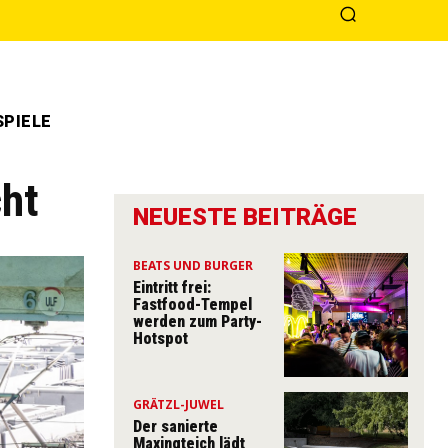
PIELE
cht
NEUESTE BEITRÄGE
BEATS UND BURGER
Eintritt frei:
Fastfood-Tempel
werden zum Party-
Hotspot
GRÄTZL-JUWEL
Der sanierte
Maxingteich lädt