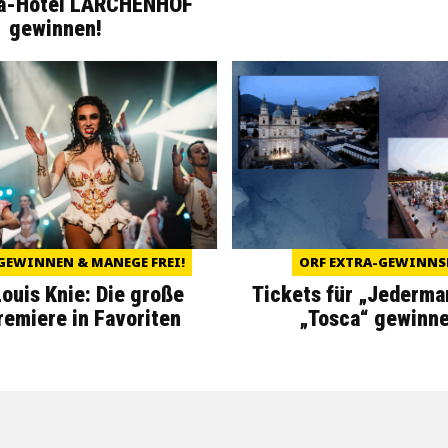
a-Hotel LÄRCHENHOF
gewinnen!
GEWINNEN & MANEGE FREI!
ORF EXTRA-GEWINNS
Louis Knie: Die große
Tickets für „Jederma
miere in Favoriten
„Tosca“ gewinne