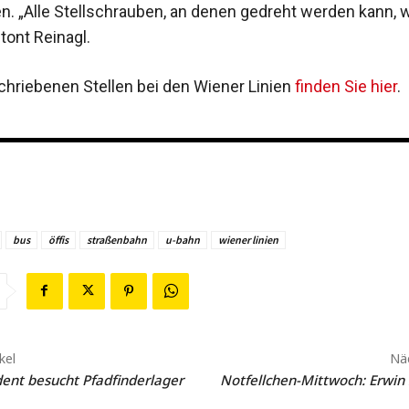
en. „Alle Stellschrauben, an denen gedreht werden kann,
tont Reinagl.
chriebenen Stellen bei den Wiener Linien
finden Sie hier
.
bus
öffis
straßenbahn
u-bahn
wiener linien
kel
Näc
ent besucht Pfadfinderlager
Notfellchen-Mittwoch: Erwin