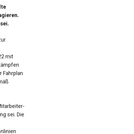
lte
agieren.
 sei.
ur
22 mit
 kämpfen
r Fahrplan
emäß
tarbeiter-
g sei. Die
nlinien