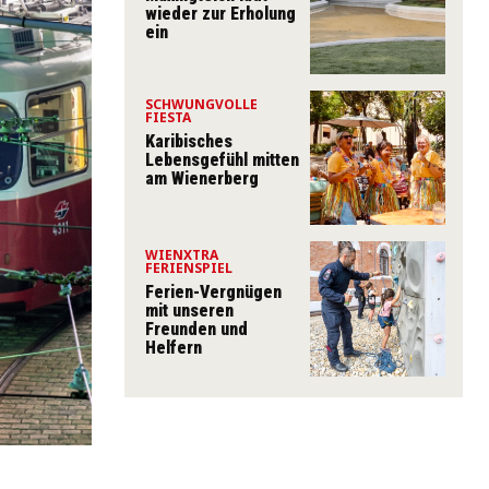
wieder zur Erholung
ein
SCHWUNGVOLLE
FIESTA
Karibisches
Lebensgefühl mitten
am Wienerberg
WIENXTRA
FERIENSPIEL
Ferien-Vergnügen
mit unseren
Freunden und
Helfern