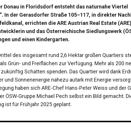
r Donau in Floridsdorf entsteht das naturnahe Viertel
“. In der Gerasdorfer Straße 105–117, in direkter Nac
ldkanal, errichten die ARE Austrian Real Estate (ARE)
ntwicklerin und das Österreichische Siedlungswerk (Ö
gen und einen Kindergarten.
rittel des insgesamt rund 2,6 Hektar großen Quartiers s
ls Grün- und Freiflächen zur Verfügung. Mehr als 200 
 zukünftig Schatten spenden. Das Quartier wird dank Er
 und Sonnenenergie nahezu autark mit Energie versorgt.
egung haben sich ARE-Chef Hans-Peter Weiss und der 
der ÖSW-Gruppe ­Michael Pech selbst ein Bild ­gemacht. Di
ng ist für Frühjahr 2025 ­geplant.