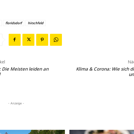
floridsdorf
hirschfeld
kel
Näc
 Die Meisten leiden an
Klima & Corona: Wie sich di
l
un
- Anzeige -