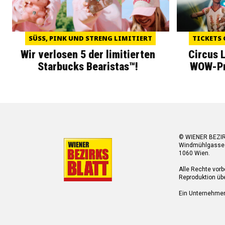
SÜSS, PINK UND STRENG LIMITIERT
TICKETS 
Wir verlosen 5 der limitierten
Circus 
Starbucks Bearistas™!
WOW-Pre
© WIENER BEZI
Windmühlgasse
1060 Wien.
Alle Rechte vorb
Reproduktion übe
Ein Unternehme