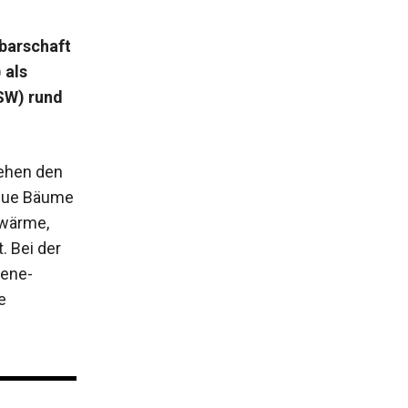
hbarschaft
 als
SW) rund
tehen den
neue Bäume
dwärme,
 Bei der
Gene­
e