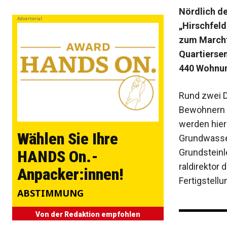
Nördlich de
Advertorial
„Hirschfeld
zum Marchfe
Quartierse
440 Wohnun
Rund zwei D
Bewohnern a
werden hier
Wählen Sie Ihre
Grundwasser
Grundsteinl
HANDS On.-
raldirektor 
Anpacker:innen!
Fertigstellu
ABSTIMMUNG
Von der Redaktion empfohlen