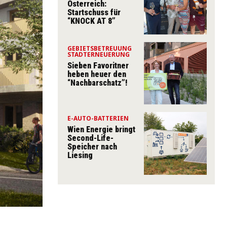
Österreich:
Startschuss für
“KNOCK AT 8”
GEBIETSBETREUUNG
STADTERNEUERUNG
Sieben Favoritner
heben heuer den
“Nachbarschatz”!
E-AUTO-BATTERIEN
Wien Energie bringt
Second-Life-
Speicher nach
Liesing