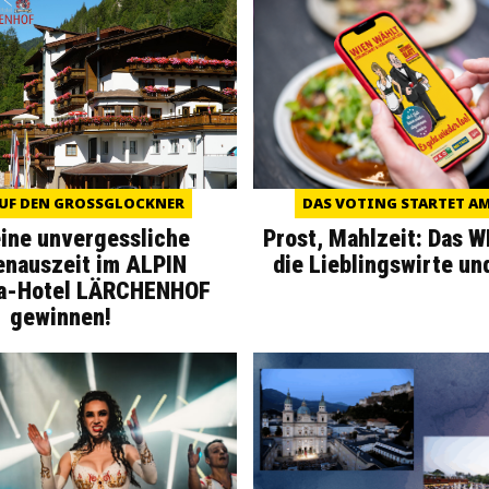
UF DEN GROSSGLOCKNER
DAS VOTING STARTET AM 
eine unvergessliche
Prost, Mahlzeit: Das 
enauszeit im ALPIN
die Lieblingswirte un
a-Hotel LÄRCHENHOF
gewinnen!