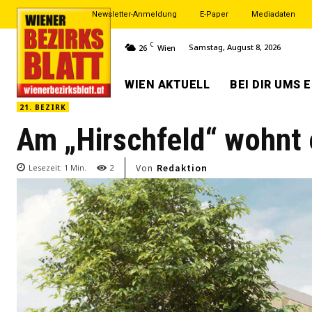
Newsletter-Anmeldung
E-Paper
Mediadaten
C
Samstag, August 8, 2026
26
Wien
WIEN AKTUELL
BEI DIR UMS 
21. BEZIRK
Am „Hirschfeld“ wohnt 
Von
Redaktion
Lesezeit:
1
Min.
2