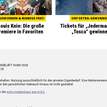
GEWINNEN & MANEGE FREI!
ORF EXTRA-GEWINNS
Louis Knie: Die große
Tickets für „Jederma
miere in Favoriten
„Tosca“ gewinne
RKSBLATT GmbH 2026
 26
ehalten. Nutzung ausschließlich für den privaten Eigenbedarf. Eine Weiterverwe
r den persönlichen Gebrauch hinaus ist nicht gestattet.
n der
echo medienhaus ges.m.b.h.