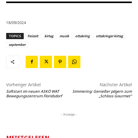
18/09/2024
TOPICS
freizeit
kirtag
musik
ottakring
ottakringer kirtag
september
Vorheriger Artikel
Nächster Artikel
Softstart im neuen ASKÖ WAT
Simmering: Genießer pilgern zum
Bewegungszentrum Floridsdorf
„Schloss Gourmet“
- Anzeige -
MEISTGELESEN