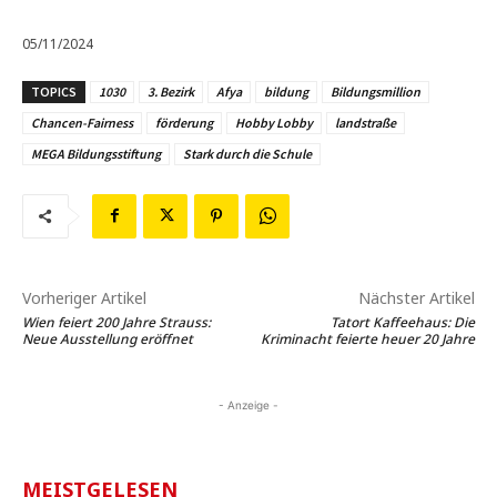
05/11/2024
TOPICS
1030
3. Bezirk
Afya
bildung
Bildungsmillion
Chancen-Fairness
förderung
Hobby Lobby
landstraße
MEGA Bildungsstiftung
Stark durch die Schule
Vorheriger Artikel
Nächster Artikel
Wien feiert 200 Jahre Strauss:
Tatort Kaffeehaus: Die
Neue Ausstellung eröffnet
Kriminacht feierte heuer 20 Jahre
- Anzeige -
MEISTGELESEN