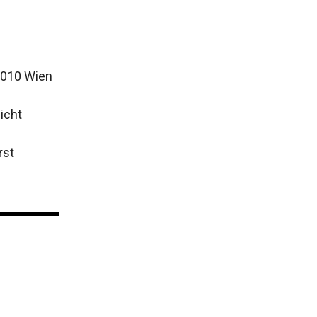
 1010 Wien
icht
rst