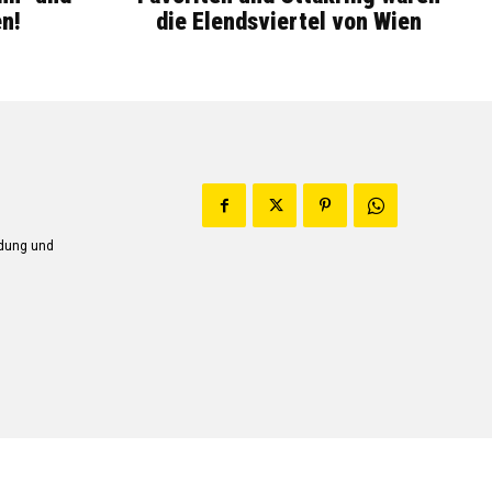
n!
die Elendsviertel von Wien
ndung und