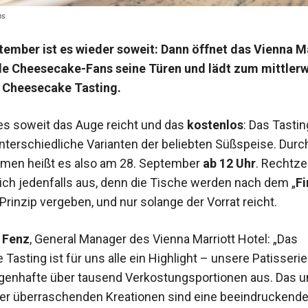
ns
ember ist es wieder soweit: Dann öffnet das Vienna M
alle Cheesecake-Fans seine Türen und lädt zum mittlerw
n Cheesecake Tasting.
s soweit das Auge reicht und das
kostenlos
: Das Tastin
unterschiedliche Varianten der beliebten Süßspeise. Dur
men heißt es also am 28. September
ab 12 Uhr
. Rechtzei
 sich jedenfalls aus, denn die Tische werden nach dem „
Fi
 Prinzip vergeben, und nur solange der Vorrat reicht.
 Fenz
, General Manager des Vienna Marriott Hotel: „Das
asting ist für uns alle ein Highlight – unsere Patisserie
enhafte über tausend Verkostungsportionen aus. Das u
r überraschenden Kreationen sind eine beeindruckende