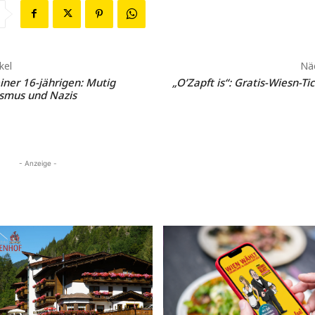
kel
Näc
iner 16-jährigen: Mutig
„O’Zapft is“: Gratis-Wiesn-Ti
smus und Nazis
- Anzeige -