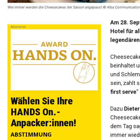
Wie immer werden die Cheesecakes der Saison angepasst © Alba Communicatio
Am 28. Sept
Advertorial
Hotel für 
legendäre
Cheesecake
beinhaltet 
und Schlem
sein, zahlt
first serve
“
Wählen Sie Ihre
Dazu
Dieter
HANDS On.-
Cheesecake T
Anpacker:innen!
dem Tag sag
ABSTIMMUNG
immer wiede