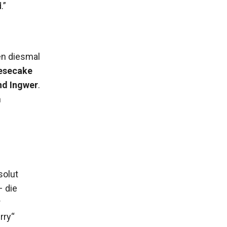
.”
en diesmal
esecake
nd Ingwer
.
n
solut
– die
r
rry“