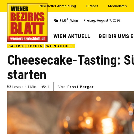
Newsletter-Anmeldung
E-Paper
Mediadaten
C
Freitag, August 7, 2026
31.5
Wien
WIEN AKTUELL
BEI DIR UMS 
GASTRO | KOCHEN
WIEN AKTUELL
Cheesecake-Tasting: S
starten
Von
Ernst Berger
Lesezeit:
1
Min.
1