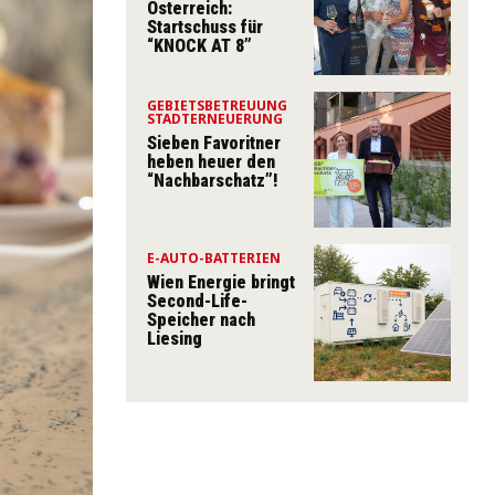
Österreich:
Startschuss für
“KNOCK AT 8”
GEBIETSBETREUUNG
STADTERNEUERUNG
Sieben Favoritner
heben heuer den
“Nachbarschatz”!
E-AUTO-BATTERIEN
Wien Energie bringt
Second-Life-
Speicher nach
Liesing