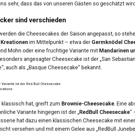
ns sehr, dass das von unseren Gästen so geschätzt wird
ker sind verschieden
erden die Cheesecakes der Saison angepasst, so steh
 Kreationen
im Mittelpunkt – etwa der
Germknödel Che
und Mohn oder eine fruchtige Variante mit
Mandarinen u
 besonders angesagter Cheesecake ist der „San Sebastia
, auch als „Basque Cheesecake“ bekannt.
e Variante ist der Red Bull Cheesecake
cations
 klassisch hat, greift zum
Brownie-Cheesecake
. Eine ab
nliche Variante hingegen ist der „
RedBull Cheesecake
“ 
tisserie hat dazu einen klassischen Cheesecake mit eine
icht versehen und mit einem Gelee aus „RedBull Junebe