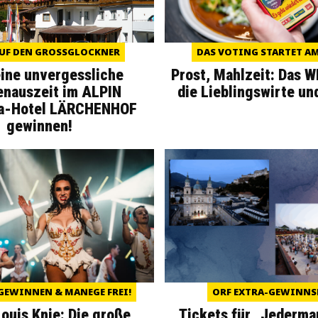
UF DEN GROSSGLOCKNER
DAS VOTING STARTET AM 
eine unvergessliche
Prost, Mahlzeit: Das 
enauszeit im ALPIN
die Lieblingswirte un
a-Hotel LÄRCHENHOF
gewinnen!
GEWINNEN & MANEGE FREI!
ORF EXTRA-GEWINNS
Louis Knie: Die große
Tickets für „Jederma