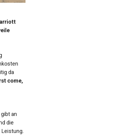
arriott
eile
g
chkosten
tig da
rst come,
 gibt an
nd die
 Leistung.