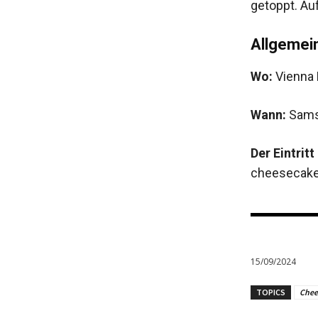
getoppt. Au
Allgemei
Wo:
Vienna M
Wann:
Samst
Der Eintritt 
cheesecak
15/09/2024
TOPICS
Chee