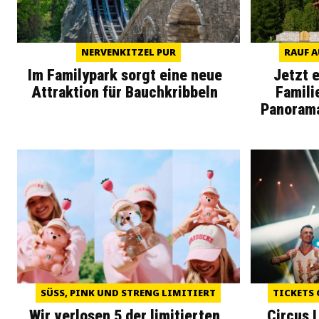
NERVENKITZEL PUR
RAUF A
Im Familypark sorgt eine neue
Jetzt 
Attraktion für Bauchkribbeln
Famili
Panoram
SÜSS, PINK UND STRENG LIMITIERT
TICKETS 
Wir verlosen 5 der limitierten
Circus 