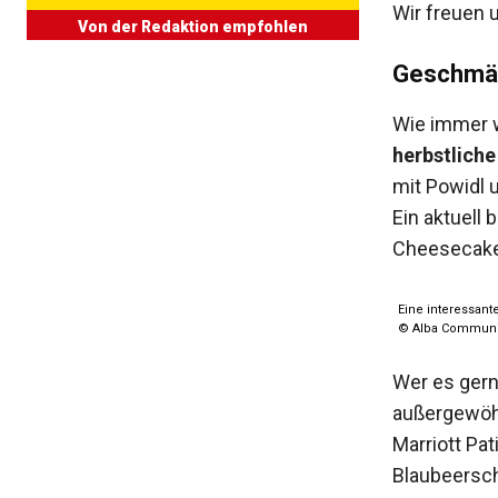
Wir freuen u
Von der Redaktion empfohlen
Geschmäc
Wie immer w
herbstliche
mit Powidl 
Ein aktuell
Cheesecake“
Eine interessant
© Alba Communi
Wer es gern
außergewöh
Marriott Pa
Blaubeersch