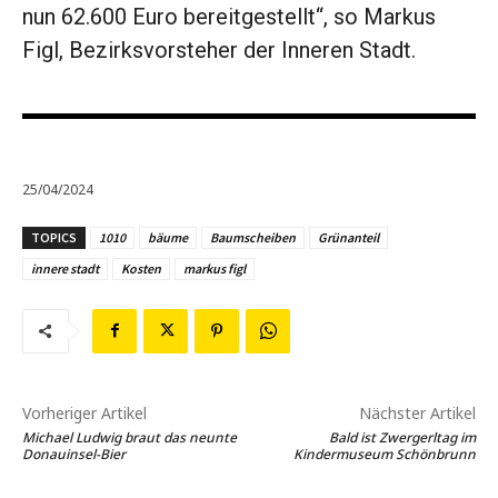
nun 62.600 Euro bereitgestellt“, so Markus
Figl, Bezirksvorsteher der Inneren Stadt.
25/04/2024
TOPICS
1010
bäume
Baumscheiben
Grünanteil
innere stadt
Kosten
markus figl
Vorheriger Artikel
Nächster Artikel
Michael Ludwig braut das neunte
Bald ist Zwergerltag im
Donauinsel-Bier
Kindermuseum Schönbrunn