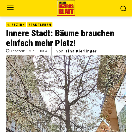
1. BEZIRK
STADTLEBEN
Innere Stadt: Bäume brauchen
einfach mehr Platz!
Von
Tina Kierlinger
Lesezeit:
1
Min.
4