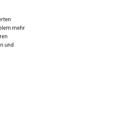
erten
vielem mehr
ren
en und