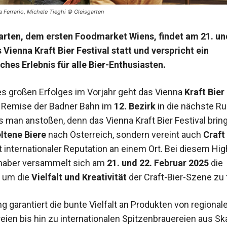
a Ferrario, Michele Tieghi © Gleisgarten
arten, dem ersten Foodmarket Wiens, findet am 21. un
 Vienna Kraft Bier Festival statt und verspricht ein
ches Erlebnis für alle Bier-Enthusiasten.
s großen Erfolges im Vorjahr geht das Vienna
Kraft Bier
 Remise der Badner Bahn im
12. Bezirk
in die nächste Ru
 man anstoßen, denn das Vienna Kraft Bier Festival bring
ltene Biere
nach Österreich, sondern vereint auch
Craft
 internationaler Reputation an einem Ort. Bei diesem High
ebhaber versammelt sich am
21. und 22. Februar 2025
die
 um die
Vielfalt und Kreativität
der Craft-Bier-Szene zu 
 garantiert die bunte Vielfalt an Produkten von regional
reien bis hin zu internationalen Spitzenbrauereien aus S