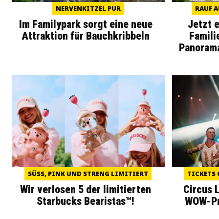
NERVENKITZEL PUR
RAUF A
Im Familypark sorgt eine neue
Jetzt 
Attraktion für Bauchkribbeln
Famili
Panoram
SÜSS, PINK UND STRENG LIMITIERT
TICKETS 
Wir verlosen 5 der limitierten
Circus 
Starbucks Bearistas™!
WOW-Pre