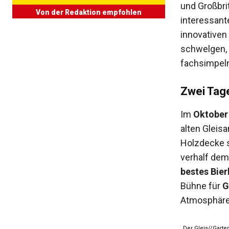
und Großbri
Von der Redaktion empfohlen
interessant
innovativen
schwelgen,
fachsimpeln
Zwei Tage
Im
Oktober
alten Gleis
Holzdecke s
verhalf dem
bestes Bier
Bühne für
G
Atmosphäre.
Der Gleis//Garte