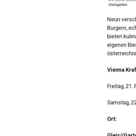
Gleisgarten
Neun versch
Burgern, ech
bieten kulin
eigenen Bie
österreich
Vienna Kraf
‍Freitag, 21
Samstag, 22
Ort:
Gleis//Gart