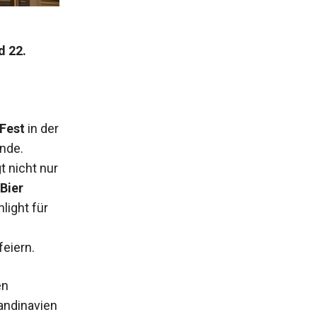
d 22.
 Fest
in der
nde.
t nicht nur
 Bier
light für
feiern.
en
kandinavien