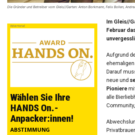
Die Gründer und Betreiber vom Gleis//Garten: Anton Borkmann, Felix Bollen, Andre
Im Gleis//G
Advertorial
Februar das
unvergessli
Aufgrund de
ehemaligen
Darauf muss
neue und
se
Pioniere
mit
Wählen Sie Ihre
alle Bierli
Community,
HANDS On.-
Anpacker:innen!
Abwechslung
ABSTIMMUNG
Privatbraue