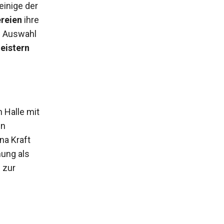
einige der
ereien
ihre
en Auswahl
eistern
 Halle mit
en
na Kraft
nung als
 zur
.