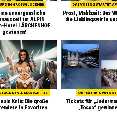
UF DEN GROSSGLOCKNER
DAS VOTING STARTET AM 
eine unvergessliche
Prost, Mahlzeit: Das 
enauszeit im ALPIN
die Lieblingswirte un
a-Hotel LÄRCHENHOF
gewinnen!
GEWINNEN & MANEGE FREI!
ORF EXTRA-GEWINNS
Louis Knie: Die große
Tickets für „Jederma
miere in Favoriten
„Tosca“ gewinne