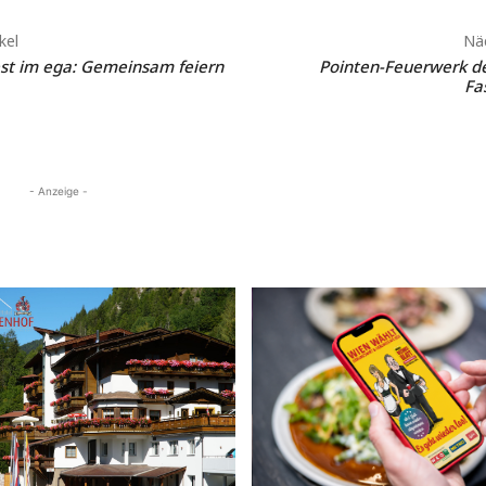
kel
Näc
st im ega: Gemeinsam feiern
Pointen-Feuerwerk de
Fa
- Anzeige -