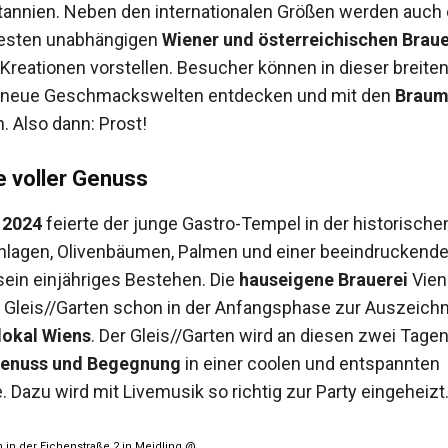
tannien. Neben den internationalen Größen werden auch 
esten unabhängigen
Wiener und österreichischen Brau
 Kreationen vorstellen. Besucher können in dieser breit
 neue Geschmackswelten entdecken und mit den
Braum
. Also dann: Prost!
 voller Genuss
 2024
feierte der junge Gastro-Tempel in der historischen
anlagen, Olivenbäumen, Palmen und einer beeindruckend
ein einjähriges Bestehen. Die
hauseigene Brauerei
Vien
 Gleis//Garten schon in der Anfangsphase zur Auszeich
lokal Wiens
. Der Gleis//Garten wird an diesen zwei Tagen
enuss und Begegnung
in einer coolen und entspannten
 Dazu wird mit Livemusik so richtig zur Party eingeheizt
n in der Eichenstraße 2 in Meidling @