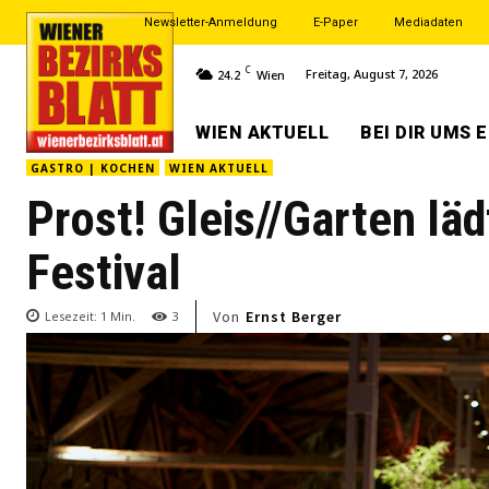
Newsletter-Anmeldung
E-Paper
Mediadaten
C
Freitag, August 7, 2026
24.2
Wien
WIEN AKTUELL
BEI DIR UMS 
GASTRO | KOCHEN
WIEN AKTUELL
Prost! Gleis//Garten lä
Festival
Von
Ernst Berger
Lesezeit:
1
Min.
3