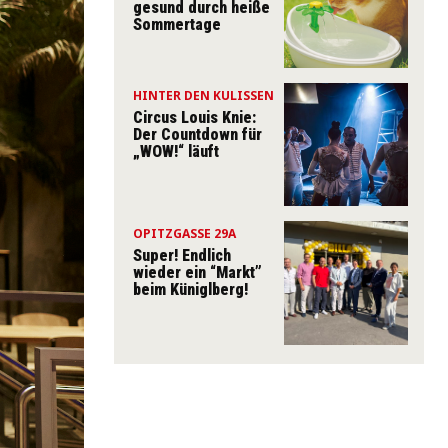
gesund durch heiße
Sommertage
HINTER DEN KULISSEN
Circus Louis Knie:
Der Countdown für
„WOW!“ läuft
OPITZGASSE 29A
Super! Endlich
wieder ein “Markt”
beim Küniglberg!