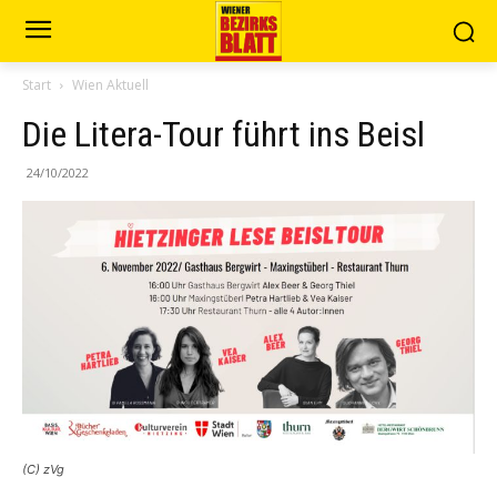
Start
Wien Aktuell
Die Litera-Tour führt ins Beisl
24/10/2022
(C) zVg