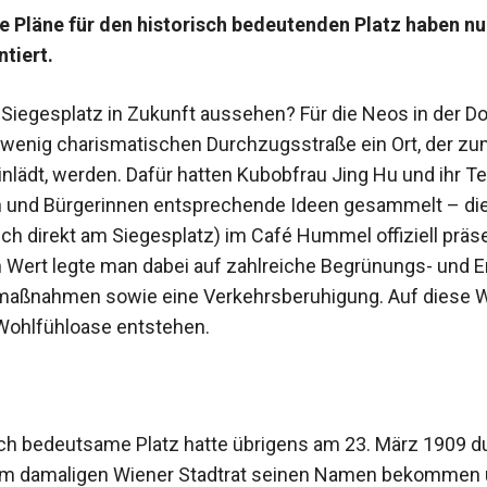
e Pläne für den historisch bedeutenden Platz haben nu
tiert.
r Siegesplatz in Zukunft aussehen? Für die Neos in der D
r wenig charismatischen Durchzugsstraße ein Ort, der z
inlädt, werden. Dafür hatten Kubobfrau Jing Hu und ihr T
n und Bürgerinnen entsprechende Ideen gesammelt – di
lich direkt am Siegesplatz) im Café Hummel offiziell präse
Wert legte man dabei auf zahlreiche Begrünungs- und E
aßnahmen sowie eine Verkehrsberuhigung. Auf diese W
­Wohlfühloase entstehen.
sch bedeutsame Platz hatte übrigens am 23. März 1909 d
im damaligen Wiener Stadtrat seinen Namen bekommen