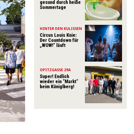
gesund durch heiße
Sommertage
HINTER DEN KULISSEN
Circus Louis Knie:
Der Countdown für
„WOW!“ läuft
OPITZGASSE 29A
Super! Endlich
wieder ein “Markt”
beim Küniglberg!