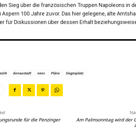
 den Sieg über die französischen Truppen Napoleons in d
i Aspern 100 Jahre zuvor. Das hier gelegene, alte Amtsh
r für Diskussionen über dessen Erhalt beziehungsweise
ezirk
donaustadt
neos
Pläne
Siegesplatz
kel
Näc
gsrunde für die Penzinger
Am Palmsonntag wird der G