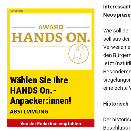
Interessant
Advertorial
Neos präsen
Wie soll de
soll aus de
Verweilen e
den Bürger
jetzt (natür
Besonderen 
Wählen Sie Ihre
siegelungsm
eine echte 
HANDS On.-
Anpacker:innen!
Historisch
ABSTIMMUNG
Der histori
Von der Redaktion empfohlen
Beschluss 