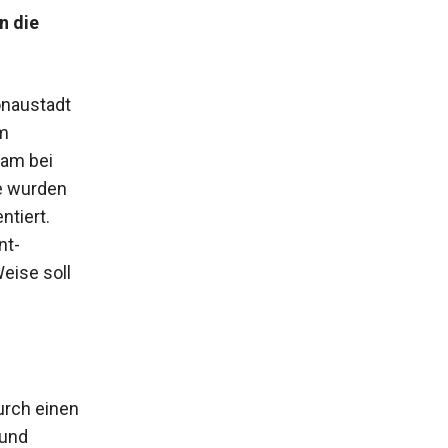
n die
onaustadt
um
eam bei
e wurden
ntiert.
nt­
eise soll
urch einen
 und