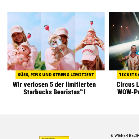
SÜSS, PINK UND STRENG LIMITIERT
TICKETS 
Wir verlosen 5 der limitierten
Circus 
Starbucks Bearistas™!
WOW-Pre
© WIENER BEZI