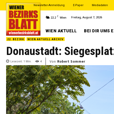
Newsletter-Anmeldung
E-Paper
Mediadaten
C
Freitag, August 7, 2026
22.2
Wien
WIEN AKTUELL
BEI DIR UMS 
22. BEZIRK
WIEN AKTUELL ARCHIV
Donaustadt: Siegesplat
Von
Robert Sommer
Lesezeit:
1
Min.
4