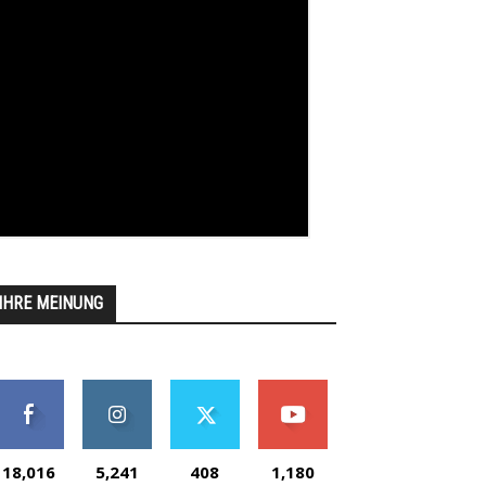
IHRE MEINUNG
18,016
5,241
408
1,180