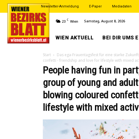
Newsletter-Anmeldung
E-Paper
Mediadaten
C
Samstag, August 8, 2026
23
Wien
WIEN AKTUELL
BEI DIR UMS 
Start
Das ega-Frauentagsfest für eine starke Zukunft
confetti - friendship and love for lifestyle with mixed a
People having fun in part
group of young and adult
blowing coloured confetti
lifestyle with mixed acti