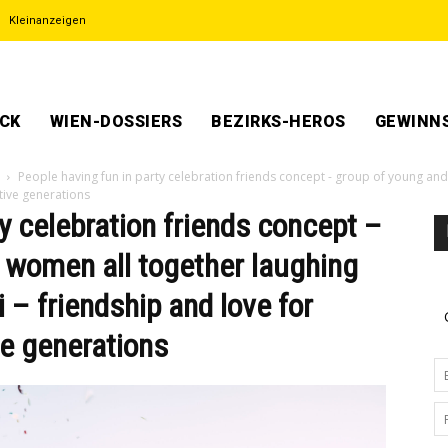
Kleinanzeigen
ECK
WIEN-DOSSIERS
BEZIRKS-HEROS
GEWINNS
People having fun in party celebration friends concept - group of young an
ctive generations
y celebration friends concept –
 women all together laughing
 – friendship and love for
ve generations