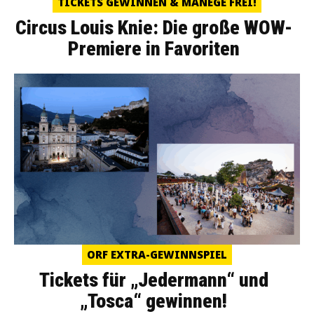
TICKETS GEWINNEN & MANEGE FREI!
Circus Louis Knie: Die große WOW-
Premiere in Favoriten
ORF EXTRA-GEWINNSPIEL
Tickets für „Jedermann“ und
„Tosca“ gewinnen!