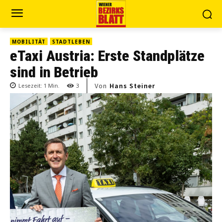
MOBILITÄT
STADTLEBEN
eTaxi Austria: Erste Standplätze
sind in Betrieb
Von
Hans Steiner
Lesezeit:
1
Min.
3