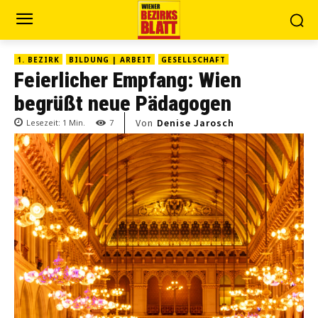
1. BEZIRK
BILDUNG | ARBEIT
GESELLSCHAFT
Feierlicher Empfang: Wien
begrüßt neue Pädagogen
Von
Denise Jarosch
Lesezeit:
1
Min.
7