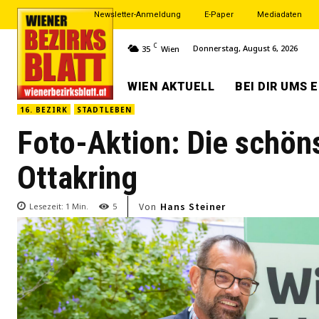
Newsletter-Anmeldung
E-Paper
Mediadaten
C
Donnerstag, August 6, 2026
35
Wien
WIEN AKTUELL
BEI DIR UMS 
16. BEZIRK
STADTLEBEN
Foto-Aktion: Die schöns
Ottakring
Von
Hans Steiner
Lesezeit:
1
Min.
5