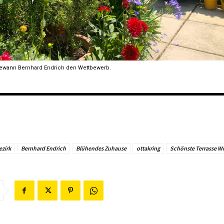
gewann Bernhard Endrich den Wettbewerb.
ezirk
Bernhard Endrich
Blühendes Zuhause
ottakring
Schönste Terrasse W