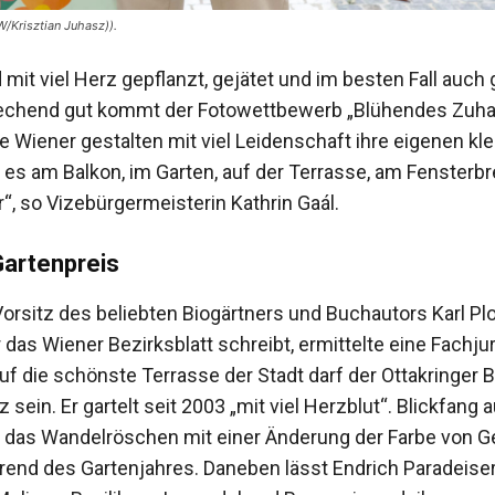
W/Krisztian Juhasz)).
 mit viel Herz gepflanzt, gejätet und im besten Fall auch 
chend gut kommt der Fotowettbewerb „Blühendes Zuha
ie Wiener gestalten mit viel Leidenschaft ihre eigenen kl
 es am Balkon, im Garten, auf der Terrasse, am Fensterbr
“, so Vizebürgermeisterin Kathrin Gaál.
Gartenpreis
orsitz des beliebten Biogärtners und Buchautors Karl Plo
 das Wiener Bezirksblatt schreibt, ermittelte eine Fachjur
uf die schönste Terrasse der Stadt darf der Ottakringer 
z sein. Er gartelt seit 2003 „mit viel Herzblut“. Blickfang 
t das Wandelröschen mit einer Änderung der Farbe von Ge
end des Gartenjahres. Daneben lässt Endrich Paradeiser