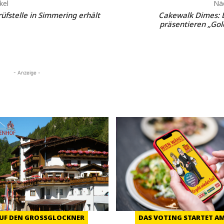
kel
Näc
rüfstelle in Simmering erhält
Cakewalk Dimes: D
präsentieren „Gol
- Anzeige -
UF DEN GROSSGLOCKNER
DAS VOTING STARTET AM 