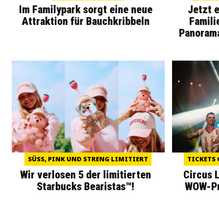
Im Familypark sorgt eine neue
Jetzt 
Attraktion für Bauchkribbeln
Famili
Panoram
SÜSS, PINK UND STRENG LIMITIERT
TICKETS 
Wir verlosen 5 der limitierten
Circus 
Starbucks Bearistas™!
WOW-Pre