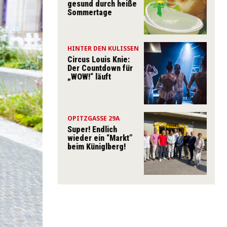
gesund durch heiße
Sommertage
HINTER DEN KULISSEN
Circus Louis Knie:
Der Countdown für
„WOW!“ läuft
OPITZGASSE 29A
Super! Endlich
wieder ein “Markt”
beim Küniglberg!