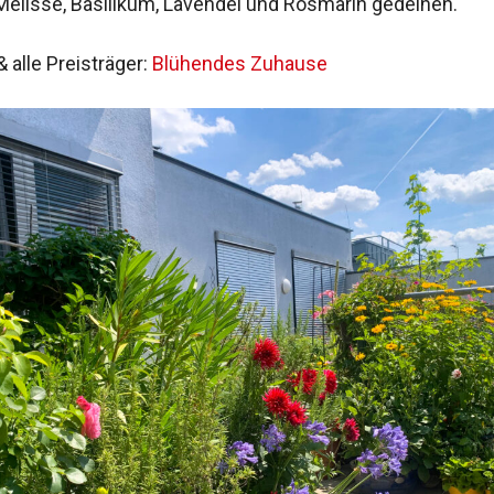
 Melisse, Basilikum, Lavendel und ­Rosmarin gedeihen.
 alle Preisträger:
Blühendes Zuhause