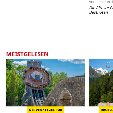
Vorheriger Arti
Die älteste P
Bestnoten
MEISTGELESEN
NERVENKITZEL PUR
RAUF A