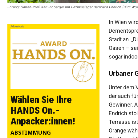
Ehrung: Garten-Profi Karl Ploberger mit Bezirkssieger Bernhard Endrich (Bild: WS
In Wien wird
Advertorial
Dementspre
Stadt an. „D
Oasen – sei
sogar indoor
Urbaner 
Unter dem V
der auch für
Wählen Sie Ihre
Gewinner. A
HANDS On.-
Endrich stol
Anpacker:innen!
Terrasse is
Orange währ
ABSTIMMUNG