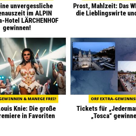
eine unvergessliche
Prost, Mahlzeit: Das 
enauszeit im ALPIN
die Lieblingswirte un
a-Hotel LÄRCHENHOF
gewinnen!
GEWINNEN & MANEGE FREI!
ORF EXTRA-GEWINNS
Louis Knie: Die große
Tickets für „Jederma
miere in Favoriten
„Tosca“ gewinne