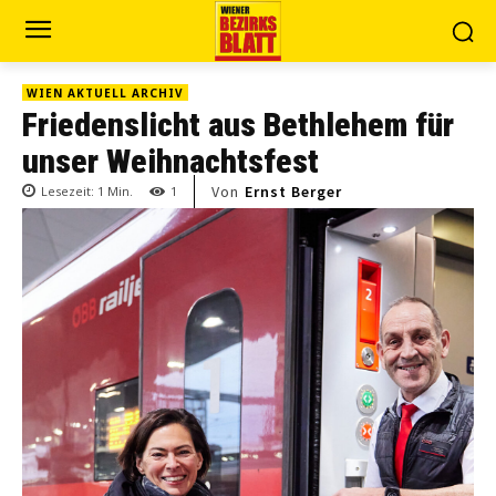
WIEN AKTUELL ARCHIV
Friedenslicht aus Bethlehem für
unser Weihnachtsfest
Von
Ernst Berger
Lesezeit:
1
Min.
1