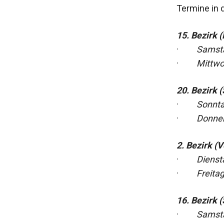
Termine in 
15. Bezirk 
·
Samstag
·
Mittwoc
20. Bezirk 
·
Sonntag
·
Donners
2. Bezirk (V
·
Diensta
·
Freitag
16. Bezirk 
·
Samsta