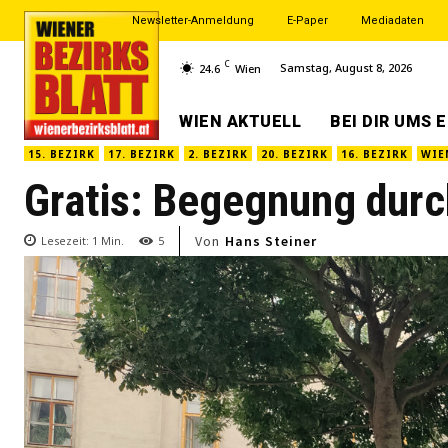
Newsletter-Anmeldung
E-Paper
Mediadaten
C
Samstag, August 8, 2026
24.6
Wien
WIEN AKTUELL
BEI DIR UMS 
15. BEZIRK
17. BEZIRK
2. BEZIRK
20. BEZIRK
16. BEZIRK
WIE
Gratis: Begegnung durc
Von
Hans Steiner
Lesezeit:
1
Min.
5