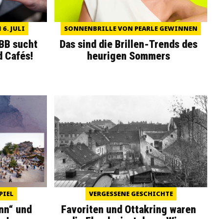
6. JULI
SONNENBRILLE VON PEARLE GEWINNEN
WBB sucht
Das sind die Brillen-Trends des
d Cafés!
heurigen Sommers
PIEL
VERGESSENE GESCHICHTE
nn“ und
Favoriten und Ottakring waren