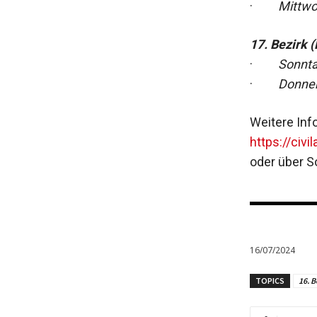
·
Mittwoc
17. Bezirk 
·
Sonnta
·
Donners
Weitere Inf
https://civi
oder über S
16/07/2024
TOPICS
16. B