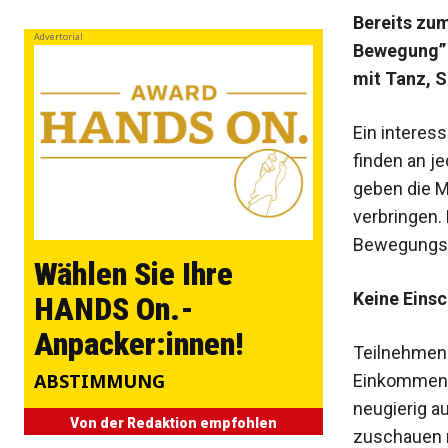
Bereits zum
Advertorial
Bewegung” i
mit Tanz, 
Ein interes
finden an j
geben die Mö
verbringen
Bewegungs
Wählen Sie Ihre
Keine Eins
HANDS On.-
Anpacker:innen!
Teilnehmen k
ABSTIMMUNG
Einkommensk
neugierig a
Von der Redaktion empfohlen
zuschauen m