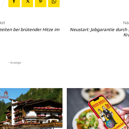
kel
Näc
eiten bei brütender Hitze im
Neustart: Jobgarantie durch
Kr
- Anzeige -