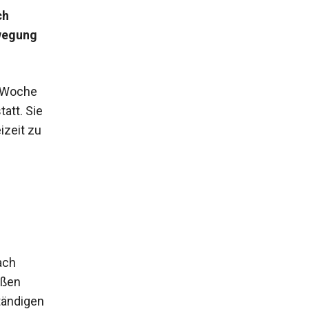
ch
ewegung
o Woche
att. Sie
izeit zu
ach
ußen
tändigen