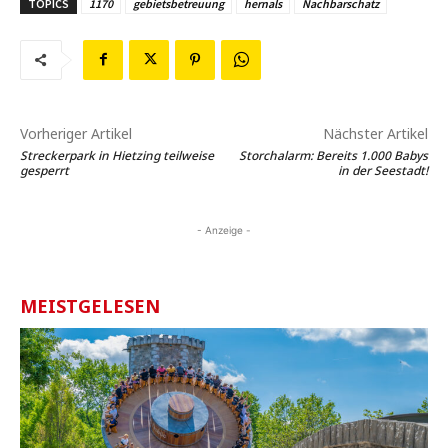
TOPICS
1170
gebietsbetreuung
hernals
Nachbarschatz
Vorheriger Artikel
Nächster Artikel
Streckerpark in Hietzing teilweise
Storchalarm: Bereits 1.000 Babys
gesperrt
in der Seestadt!
- Anzeige -
MEISTGELESEN