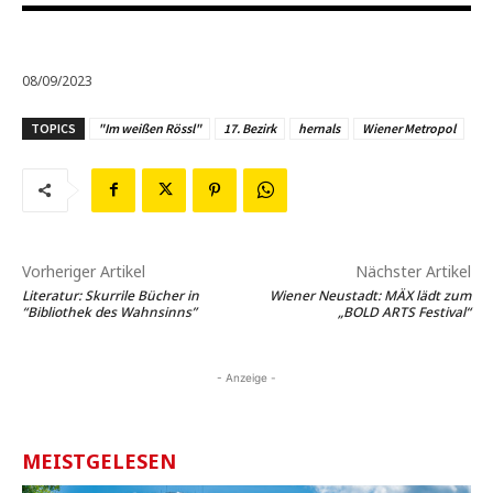
08/09/2023
TOPICS
"Im weißen Rössl"
17. Bezirk
hernals
Wiener Metropol
Vorheriger Artikel
Nächster Artikel
Literatur: Skurrile Bücher in
Wiener Neustadt: MÄX lädt zum
“Bibliothek des Wahnsinns”
„BOLD ARTS Festival“
- Anzeige -
MEISTGELESEN