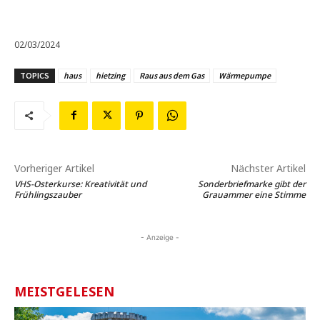
02/03/2024
TOPICS
haus
hietzing
Raus aus dem Gas
Wärmepumpe
Vorheriger Artikel
Nächster Artikel
VHS-Osterkurse: Kreativität und
Sonderbriefmarke gibt der
Frühlingszauber
Grauammer eine Stimme
- Anzeige -
MEISTGELESEN