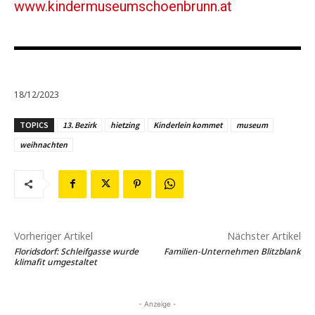
www.kindermuseumschoenbrunn.at
18/12/2023
TOPICS
13. Bezirk
hietzing
Kinderlein kommet
museum
weihnachten
Vorheriger Artikel
Nächster Artikel
Floridsdorf: Schleifgasse wurde
Familien-Unternehmen Blitzblank
klimafit umgestaltet
- Anzeige -