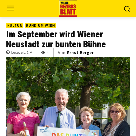
KULTUR
RUND UM WIEN
Im September wird Wiener
Neustadt zur bunten Bühne
Von
Ernst Berger
Lesezeit:
2
Min.
4