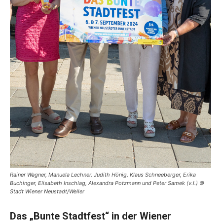
Rainer Wagner, Manuela Lechner, Judith Hönig, Klaus Schneeberger, Erika
Buchinger, Elisabeth Inschlag, Alexandra Potzmann und Peter Samek (v.l.) ©
Stadt Wiener Neustadt/Weller
Das „Bunte Stadtfest“ in der Wiener