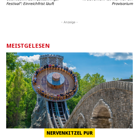
Festival“: Einreichfrist läuft
Provisorium
- Anzeige -
MEISTGELESEN
NERVENKITZEL PUR