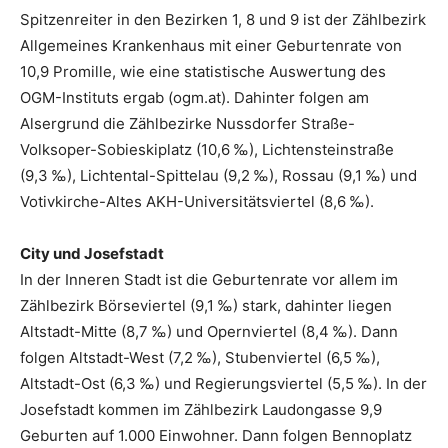
Spitzenreiter in den Bezir­ken 1, 8 und 9 ist der Zählbezirk
Allgemeines Krankenhaus mit einer ­Geburtenrate von
10,9 Promille, wie eine statistische Auswertung des
OGM-Instituts ergab (ogm.at). Dahin­ter folgen am
Alsergrund die Zählbezirke Nussdorfer Straße-
Volksoper-­Sobieskiplatz (10,6 ‰), Lichten­steinstraße
(9,3 ‰), Lichtental-Spittelau (9,2 ‰), Rossau (9,1 ‰) und
Votiv­kirche-Altes AKH-Univer­sitätsviertel (8,6 ‰).
City und Josefstadt
In der Inneren Stadt ist die Geburtenrate vor allem im
Zählbezirk Börseviertel (9,1 ‰) stark, dahinter liegen
Altstadt-Mitte (8,7 ‰) und Opernviertel (8,4 ‰). Dann
folgen Altstadt-West (7,2 ‰), Stubenviertel (6,5 ‰),
Altstadt-Ost (6,3 ‰) und Regierungsviertel (5,5 ‰). In der
Josefstadt kommen im Zählbezirk Laudongasse 9,9
Gebur­ten auf 1.000 Einwohner. Dann folgen Bennoplatz