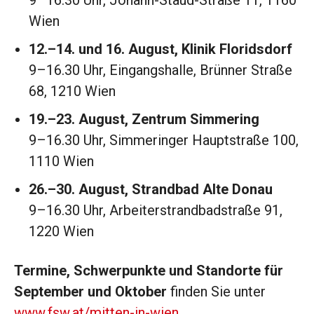
9–16.30 Uhr, Johann-Staud-Straße 11, 1160
Wien
12.–
14. und
16
. August, Klinik Floridsdorf
9–16.30 Uhr, Eingangshalle, Brünner Straße
68, 1210 Wien
19.–
23
. August,
Zentrum Simmering
9–16.30 Uhr, Simmeringer Hauptstraße 100,
1110 Wien
26.–
30
. August,
Strandbad Alte Donau
9–16.30 Uhr, Arbeiterstrandbadstraße 91,
1220 Wien
Termine, Schwerpunkte und Standorte für
September und Oktober
finden Sie unter
www.fsw.at/mitten-in-wien