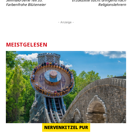
Selfmaid-Serie Teil 33:
Erzdiözese sucht dringend nach
Farbenfrohe Blüteneier
Religionslehrern
- Anzeige -
MEISTGELESEN
NERVENKITZEL PUR