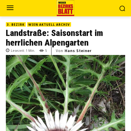
3. BEZIRK
WIEN AKTUELL ARCHIV
Landstraße: Saisonstart im
herrlichen Alpengarten
Von
Hans Steiner
Lesezeit:
1
Min.
5