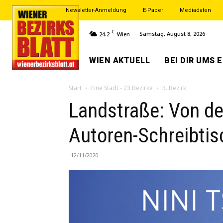
Newsletter-Anmeldung
E-Paper
Mediadaten
C
Samstag, August 8, 2026
24.2
Wien
WIEN AKTUELL
BEI DIR UMS 
Start
Eine Stadt - 23 Bezirke
3. Bezirk
Landstraße: Von d
Autoren-Schreibtis
12/11/2020