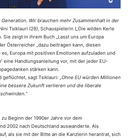
r Generation. Wir brauchen mehr Zusammenhalt in der
ini Tsiklauri (28), Schauspielerin („Die wilden Kerle
in. Sie zeigt in ihrem Buch „Lasst uns um Europa
eder Österreicher „dazu beitragen kann, diesen
e es, Europa mit positiven Emotionen aufzuladen und
 eine Handlungsan­leitung vor, mit der jeder ­EU-
opa­gedanken stärken kann.
eflüchtet, sagt Tsiklauri: „
Ohne EU würden Millionen
e bessere Zukunft verlieren und die liberale
rschwinden.
“
ie zu Beginn der 1990er Jahre vor dem
und 2002 nach Deutschland auswanderte. Als
f, als sie mit der Bitte an die Kanzlerin herantrat, sich