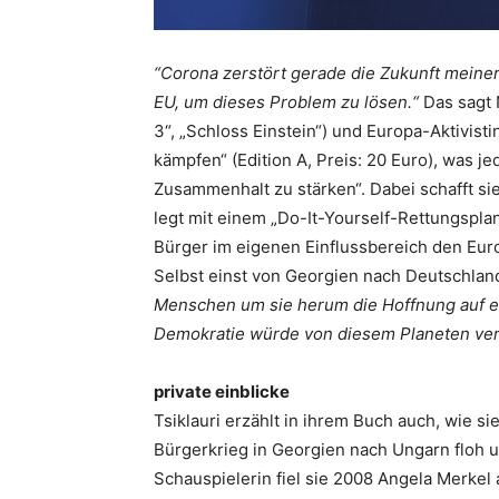
“Corona zerstört gerade die Zukunft meine
EU, um dieses Problem zu lösen.“
Das sagt N
3“, „Schloss Einstein“) und Europa-Aktivist
kämpfen“ (Edition A, Preis: 20 Euro), was j
Zusammenhalt zu stärken“. Dabei schafft si
legt mit einem „Do-It-Yourself-Rettungsplan“
Bürger im eigenen Einflussbereich den Eur
Selbst einst von Georgien nach Deutschland g
Menschen um sie herum die Hoffnung auf ein
Demokratie würde von diesem Planeten ve
private einblicke
Tsiklauri erzählt in ihrem Buch auch, wie s
Bürgerkrieg in Georgien nach Ungarn floh 
Schauspielerin fiel sie 2008 Angela Merkel au