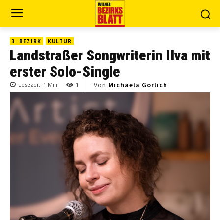
3. BEZIRK
KULTUR
Landstraßer Songwriterin Ilva mit
erster Solo-Single
Von
Michaela Görlich
Lesezeit:
1
Min.
1