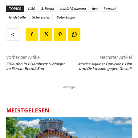
TOPICS
1030
3. Bezirk
habibi & hawara
Ilva
konzert
landstraße
Scho schen
Solo-Single
Vorheriger Artikel
Nächster Artikel
Eislaufen in Bisamberg: Highlight
Movies Against Femicides: Film
im Florian Berndl Bad
und Diskussion gegen Gewalt
- Anzeige -
MEISTGELESEN