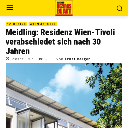
12. BEZIRK
WIEN AKTUELL
Meidling: Residenz Wien-Tivoli
verabschiedet sich nach 30
Jahren
Von
Ernst Berger
Lesezeit:
1
Min.
19